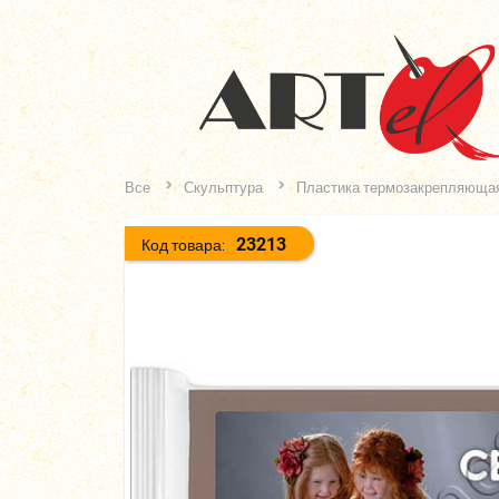
Все
Скульптура
Пластика термозакрепляюща
23213
Код товара: