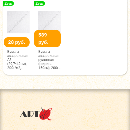
крупное
зерно,
среднее
зерно - лицо,
ГОЗНАК
зерно,
гладкая -
ГОЗНАК
оборот,
Hahnemuhle
589
28 руб.
руб.
Бумага
Бумага
акварельная
акварельная
А3
рулонная
(29,7*42см),
(ширина
200г/м2,
150см), 200г/
белая,
м2, белая,
среднее
среднее
зерно,
зерно,
ГОЗНАК
ГОЗНАК