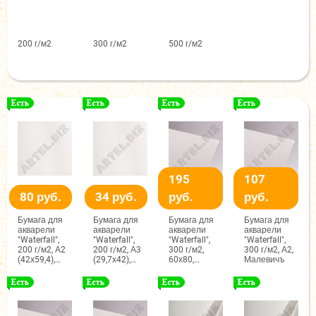
200 г/м2
300 г/м2
500 г/м2
195
107
80 руб.
34 руб.
руб.
руб.
Бумага для
Бумага для
Бумага для
Бумага для
акварели
акварели
акварели
акварели
"Waterfall",
"Waterfall",
"Waterfall",
"Waterfall",
200 г/м2, А2
200 г/м2, А3
300 г/м2,
300 г/м2, А2,
(42х59,4),
(29,7х42),
60х80,
Малевичъ
Малевичъ
Малевичъ
Малевичъ