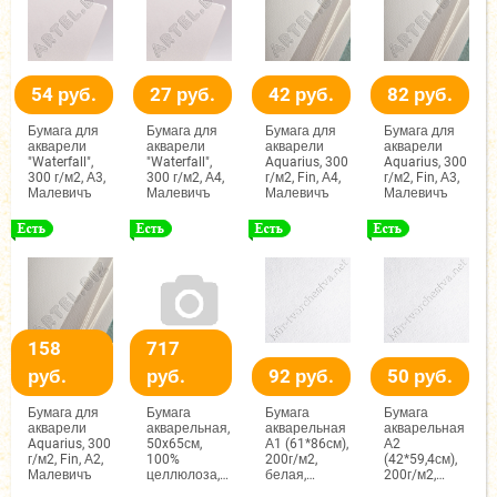
54 руб.
27 руб.
42 руб.
82 руб.
Бумага для
Бумага для
Бумага для
Бумага для
акварели
акварели
акварели
акварели
"Waterfall",
"Waterfall",
Aquarius, 300
Aquarius, 300
300 г/м2, А3,
300 г/м2, А4,
г/м2, Fin, А4,
г/м2, Fin, А3,
Малевичъ
Малевичъ
Малевичъ
Малевичъ
158
717
руб.
руб.
92 руб.
50 руб.
Бумага для
Бумага
Бумага
Бумага
акварели
акварельная,
акварельная
акварельная
Aquarius, 300
50x65см,
А1 (61*86см),
А2
г/м2, Fin, А2,
100%
200г/м2,
(42*59,4см),
Малевичъ
целлюлоза,
белая,
200г/м2,
500г/м2,
среднее
белая,