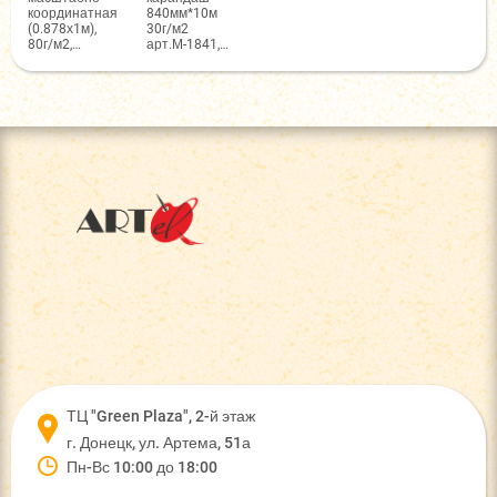
координатная
840мм*10м
(0.878х1м),
30г/м2
80г/м2,
арт.М-1841,
Голубая,
М-17172
Лилия
Холдинг
ТЦ "Green Plaza", 2-й этаж
г. Донецк, ул. Артема, 51а
Пн-Вс 10:00 до 18:00