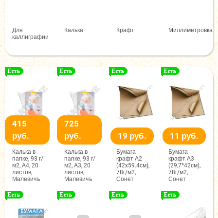
Для
Калька
Крафт
Миллиметровка
каллиграфии
415
725
руб.
руб.
19 руб.
11 руб.
Калька в
Калька в
Бумага
Бумага
папке, 93 г/
папке, 93 г/
крафт А2
крафт А3
м2, А4, 20
м2, А3, 20
(42x59.4см),
(29,7*42см),
листов,
листов,
78г/м2,
78г/м2,
Малевичъ
Малевичъ
Сонет
Сонет