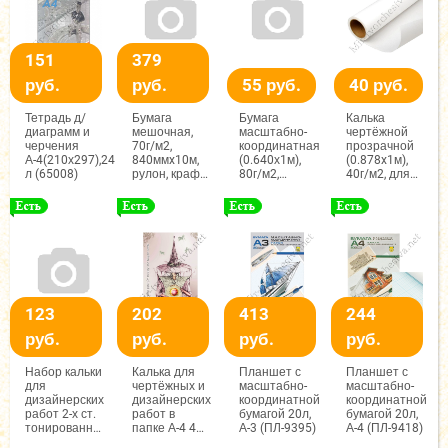
151
379
руб.
руб.
55 руб.
40 руб.
Тетрадь д/
Бумага
Бумага
Калька
диаграмм и
мешочная,
масштабно-
чертёжной
черчения
70г/м2,
координатная
прозрачной
А-4(210х297),24
840ммx10м,
(0.640х1м),
(0.878x1м),
л (65008)
рулон, крафт,
80г/м2,
40г/м2, для
Лилия
Голубая,
карандаша, с
Холдинг
Лилия
хлопком
Холдинг
123
202
413
244
руб.
руб.
руб.
руб.
Набор кальки
Калька для
Планшет с
Планшет с
для
чертёжных и
масштабно-
масштабно-
дизайнерских
дизайнерских
координатной
координатной
работ 2-х ст.
работ в
бумагой 20л,
бумагой 20л,
тонированной
папке А-4 40
А-3 (ПЛ-9395)
А-4 (ПЛ-9418)
12цв.12л. А-4,
л., Лилия