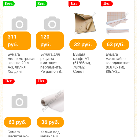
Лилия
Холдинг
Холдинг
311
120
руб.
руб.
32 руб.
63 руб.
Бумага
Бумага для
Бумага
Бумага
миллиметровая
рисунка
крафт А1
масштабно-
в папке 20 л.
имитация
(61*86см),
координатная
А-3, Лилия
пергамента,
78г/м2,
(0.878х1м),
Холдинг
Pergamon B2
Сонет
80г/м2,
(50х70см),
Оранжевая,
230г/м2,
Лилия
светло-
Холдинг
голубой,
Fabiano
63 руб.
36 руб.
Бумага
Калька под
масштабно-
карандаш