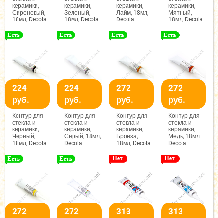
керамики,
керамики,
керамики,
керамики,
Сиреневый,
Зеленый,
Лайм, 18мл,
Мятный,
18мл, Decola
18мл, Decola
Decola
18мл, Decola
224
224
272
272
руб.
руб.
руб.
руб.
Контур для
Контур для
Контур для
Контур для
стекла и
стекла и
стекла и
стекла и
керамики,
керамики,
керамики,
керамики,
Черный,
Серый, 18мл,
Бронза,
Медь, 18мл,
18мл, Decola
Decola
18мл, Decola
Decola
272
272
313
313