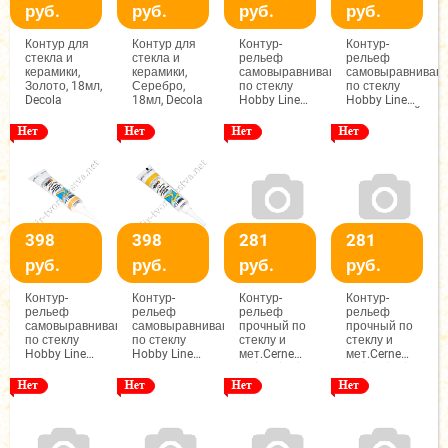
руб.
руб.
руб.
руб.
Контур для
Контур для
Контур-
Контур-
стекла и
стекла и
рельеф
рельеф
керамики,
керамики,
самовыравнивающийся
самовыравниваю
Золото, 18мл,
Серебро,
по стеклу
по стеклу
Decola
18мл, Decola
Hobby Line
Hobby Line
20мл
20мл БЕЛЫЙ
КРАСНЫЙ
398
398
281
281
руб.
руб.
руб.
руб.
Контур-
Контур-
Контур-
Контур-
рельеф
рельеф
рельеф
рельеф
самовыравнивающийся
самовыравнивающийся
прочный по
прочный по
по стеклу
по стеклу
стеклу и
стеклу и
Hobby Line
Hobby Line
мет.Cerne
мет.Cerne
20мл
20мл
Relief Vitrail
Relief Vitrail
ЗОЛОТО
КЛАССИЧЕСКОЕ
20мл
20мл МЕДЬ
РОЯЛ
ЗОЛОТО
ПОЗОЛОТА