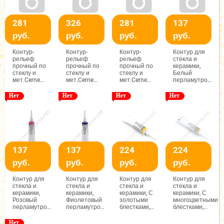
281
326
281
137
руб.
руб.
руб.
руб.
Контур-
Контур-
Контур-
Контур для
рельеф
рельеф
рельеф
стекла и
прочный по
прочный по
прочный по
керамики,
стеклу и
стеклу и
стеклу и
Белый
мет.Cerne
мет.Cerne
мет.Cerne
перламутровый,
Relief Vitrail
Relief Vitrail
Relief Vitrail
18мл, Decola
20мл
20мл
20мл
ПРОЗРАЧНЫЙ
СЕРЕБРО
ГЛИТТЕР В
ПРОЗРАЧНОМ
137
137
224
224
руб.
руб.
руб.
руб.
Контур для
Контур для
Контур для
Контур для
стекла и
стекла и
стекла и
стекла и
керамики,
керамики,
керамики, С
керамики, С
Розовый
Фиолетовый
золотыми
многоцветными
перламутровый,
перламутровый,
блестками,
блестками,
18мл, Decola
18мл, Decola
18мл, Decola
18мл, Decola