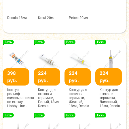
Decola 18мл
Kreul 20мл
Pebeo 20мл
398
224
224
224
руб.
руб.
руб.
руб.
Контур-
Контур для
Контур для
Контур для
рельеф
стекла и
стекла и
стекла и
самовыравнивающийся
керамики,
керамики,
керамики,
по стеклу
Белый, 18мл,
Желтый,
Лимонный,
Hobby Line
Decola
18мл, Decola
18мл, Decola
20мл
МЕДНЫЙ