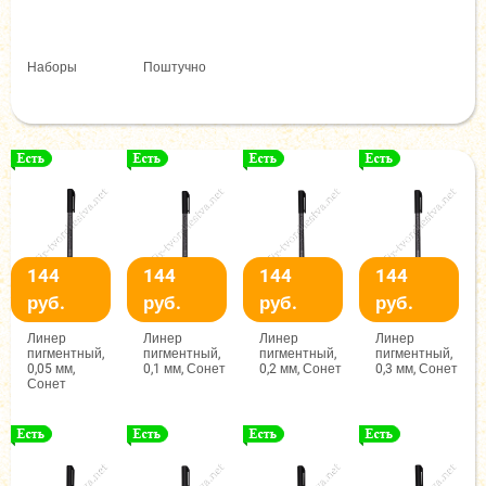
Наборы
Поштучно
144
144
144
144
руб.
руб.
руб.
руб.
Линер
Линер
Линер
Линер
пигментный,
пигментный,
пигментный,
пигментный,
0,05 мм,
0,1 мм, Сонет
0,2 мм, Сонет
0,3 мм, Сонет
Сонет