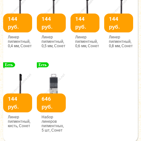
144
144
144
144
руб.
руб.
руб.
руб.
Линер
Линер
Линер
Линер
пигментный,
пигментный,
пигментный,
пигментный,
0,4 мм, Сонет
0,5 мм, Сонет
0,6 мм, Сонет
0,8 мм, Сонет
144
646
руб.
руб.
Линер
Набор
пигментный,
линеров
кисть, Сонет
пигментных,
5 шт, Сонет