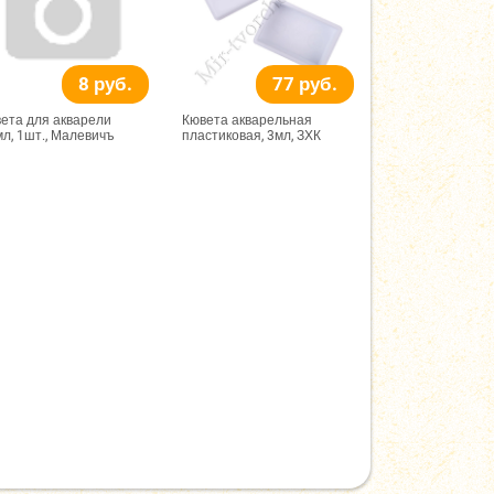
8 руб.
77 руб.
ета для акварели
Кювета акварельная
мл, 1шт., Малевичъ
пластиковая, 3мл, ЗХК