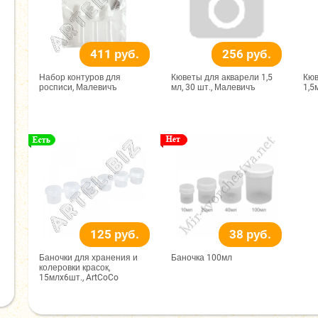
411 руб.
256 руб.
Набор контуров для
Кюветы для акварели 1,5
Кюв
росписи, Малевичъ
мл, 30 шт., Малевичъ
1,5
125 руб.
38 руб.
Баночки для хранения и
Баночка 100мл
колеровки красок,
15млx6шт., ArtCoCo