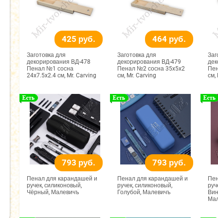
425 руб.
464 руб.
Заготовка для
Заготовка для
Заг
декорирования ВД-478
декорирования ВД-479
дек
Пенал №1 сосна
Пенал №2 сосна 35x5x2
Пен
24x7.5x2.4 см, Mr. Carving
см, Mr. Carving
см,
793 руб.
793 руб.
Пенал для карандашей и
Пенал для карандашей и
Пен
ручек, силиконовый,
ручек, силиконовый,
руч
Чёрный, Малевичъ
Голубой, Малевичъ
Вин
Ма