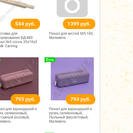
544 руб.
1399 руб.
отовка для
Пенал для кистей МЛ-100,
орирования ВД-480
Малевичъ
ал №3 сосна 35x10x3
 Mr. Carving
793 руб.
793 руб.
ал для карандашей и
Пенал для карандашей и
ек, силиконовый,
ручек, силиконовый,
тажный розовый,
Пыльный фиолетовый,
левичъ
Малевичъ