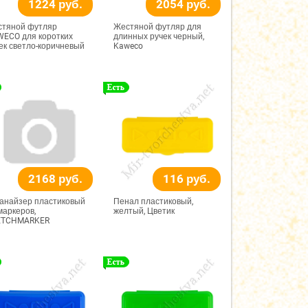
1224 руб.
2054 руб.
тяной футляр
Жестяной футляр для
ECO для коротких
длинных ручек черный,
ек светло-коричневый
Kaweco
2168 руб.
116 руб.
анайзер пластиковый
Пенал пластиковый,
маркеров,
желтый, Цветик
ETCHMARKER