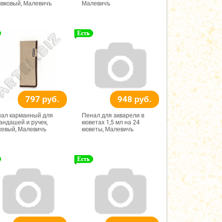
вковый, Малевичъ
Малевичъ
797 руб.
948 руб.
ал карманный для
Пенал для акварели в
андашей и ручек,
кюветах 1,5 мл на 24
евый, Малевичъ
кюветы, Малевичъ