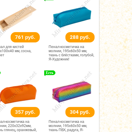
761 руб.
288 руб.
ал для кистей
Пенал-косметичка на
х100х40 мм, сосна,
молнии, 195х60х50 мм,
нет
ткань с блёстками, голубой,
Я-Художник!
357 руб.
304 руб.
ал-косметичка на
Пенал-косметичка на
нии, 220x32x92мм,
молнии, 195х60х50 мм,
нь глянец, оранжевый,
ткань ПВХ, радуга, Я-