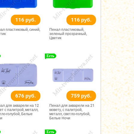
116 руб.
116 руб.
ал пластиковый, синий,
Пенал пластиковый,
тик
зеленый прозрачный,
Цветик
676 руб.
759 руб.
ал для акварели на 12
Пенал для акварели на 21
ет с палитрой, металл,
кювету, с палитрой,
тло-голубой, Белые
металл, светло-голубой,
чи
Белые Ночи