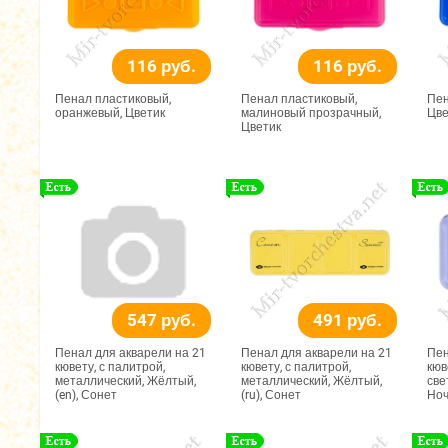
116 руб.
116 руб.
Пенал пластиковый,
Пенал пластиковый,
Пен
оранжевый, Цветик
малиновый прозрачный,
Цве
Цветик
547 руб.
491 руб.
Пенал для акварели на 21
Пенал для акварели на 21
Пен
кювету, с палитрой,
кювету, с палитрой,
кюв
металлический, Жёлтый,
металлический, Жёлтый,
све
(en), Сонет
(ru), Сонет
Но