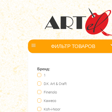
ФИЛЬТР ТОВАРОВ
Бренд:
1
D.K. Art & Craft
Finenolo
Kaweco
Koh-i-Noor