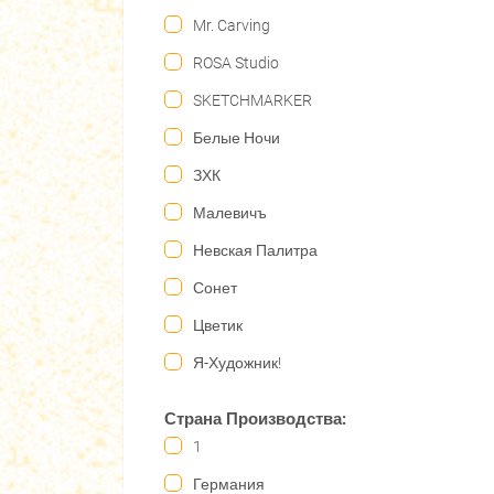
Mr. Carving
ROSA Studio
SKETCHMARKER
Белые Ночи
ЗХК
Малевичъ
Невская Палитра
Сонет
Цветик
Я-Художник!
Страна Производства:
1
Германия