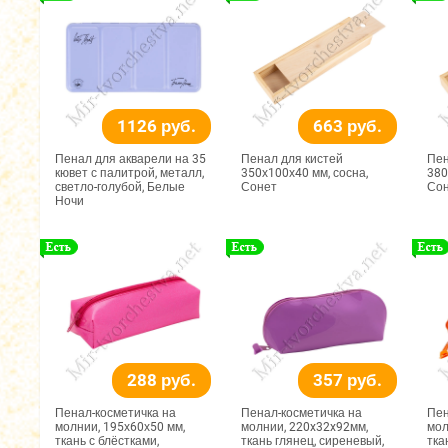
1126 руб.
663 руб.
Пенал для акварели на 35
Пенал для кистей
Пен
кювет с палитрой, металл,
350х100х40 мм, сосна,
380
светло-голубой, Белые
Сонет
Со
Ночи
288 руб.
357 руб.
Пенал-косметичка на
Пенал-косметичка на
Пен
молнии, 195х60х50 мм,
молнии, 220x32x92мм,
мол
ткань с блёстками,
ткань глянец, сиреневый,
тка