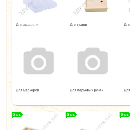
Для акварели
Для гуаши
Для
Для маркеров
Для перьевых ручек
Для