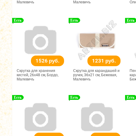
Малевичъ
Малевичъ
Оли
1526 руб.
1231 руб.
Скрутка для хранения
Скрутка для карандашей и
Пен
кистей, 26х48 см, Бордо,
ручек, 36х21 см, Бежевая,
кар
Малевичъ
Малевичъ
Беж