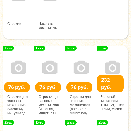
Стрелки
Часовые
механизмы
232
76 руб.
76 руб.
76 руб.
руб.
Стрелки для
Стрелки для
Стрелки для
Часовой
часовых
часовых
часовых
механизм
механизмов
механизмов
механизмов
(HM-12), шток
(часовая/
(часовая/
(часовая/
12мм, Micron
минутная/
минутная/
минутная/
секундная),
секундная),
секундная),
(ЧМС),
(ЧМС),
(ЧМС),
68/96/92мм,
60/88/85мм,
82/117/107мм,
(черный/
(черный/
(черный/