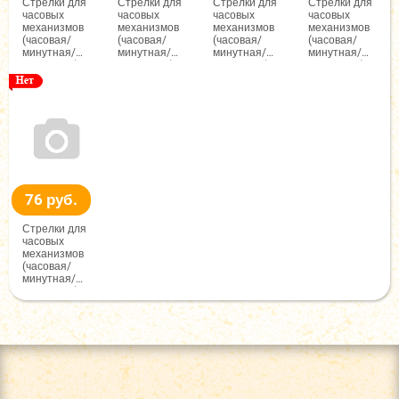
Стрелки для
Стрелки для
Стрелки для
Стрелки для
часовых
часовых
часовых
часовых
механизмов
механизмов
механизмов
механизмов
(часовая/
(часовая/
(часовая/
(часовая/
минутная/
минутная/
минутная/
минутная/
секундная),
секундная),
секундная),
секундная),
(ЧМС),
(ЧМС),
(ЧМС),
(ЧМС),
71/93/92мм,
92/131/107мм,
60/80/72мм,
58/83/70мм,
(черный/
(черный/
(золото/
(черный/
красный),
красный),
золото),
красный),
Гамма
Гамма
Гамма
Гамма
76 руб.
Стрелки для
часовых
механизмов
(часовая/
минутная/
секундная),
(ЧМС),
63/95/92мм,
(черный/
красный),
Гамма