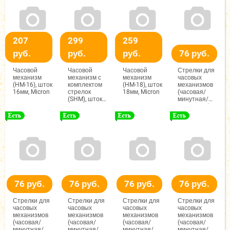
красный),
красный),
красный),
Гамма
Гамма
Гамма
207
299
259
руб.
руб.
руб.
76 руб.
Часовой
Часовой
Часовой
Стрелки для
механизм
механизм с
механизм
часовых
(HM-16), шток
комплектом
(HM-18), шток
механизмов
16мм, Micron
стрелок
18мм, Micron
(часовая/
(SHM), шток
минутная/
16мм, Micron
секундная),
(ЧМС),
65/95/92мм,
(черный/
красный),
Гамма
76 руб.
76 руб.
76 руб.
76 руб.
Стрелки для
Стрелки для
Стрелки для
Стрелки для
часовых
часовых
часовых
часовых
механизмов
механизмов
механизмов
механизмов
(часовая/
(часовая/
(часовая/
(часовая/
минутная/
минутная/
минутная/
минутная/