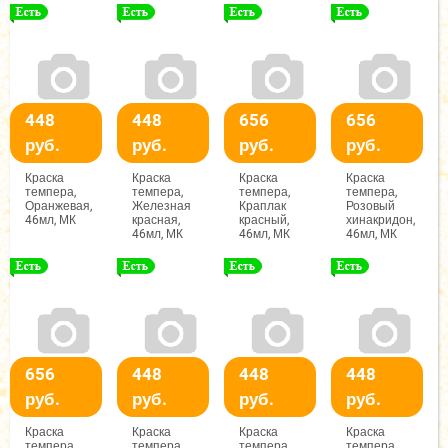
448
448
656
656
руб.
руб.
руб.
руб.
Краска
Краска
Краска
Краска
темпера,
темпера,
темпера,
темпера,
Оранжевая,
Железная
Краплак
Розовый
46мл, МК
красная,
красный,
хинакридон,
46мл, МК
46мл, МК
46мл, МК
656
448
448
448
руб.
руб.
руб.
руб.
Краска
Краска
Краска
Краска
темпера,
темпера,
темпера,
темпера,