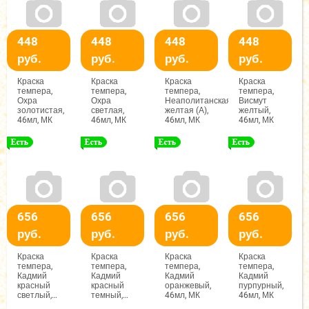
448
448
448
448
руб.
руб.
руб.
руб.
Краска
Краска
Краска
Краска
темпера,
темпера,
темпера,
темпера,
Охра
Охра
Неаполитанская
Висмут
золотистая,
светлая,
желтая (А),
желтый,
46мл, МК
46мл, МК
46мл, МК
46мл, МК
656
656
656
656
руб.
руб.
руб.
руб.
Краска
Краска
Краска
Краска
темпера,
темпера,
темпера,
темпера,
Кадмий
Кадмий
Кадмий
Кадмий
красный
красный
оранжевый,
пурпурный,
светлый,
темный,
46мл, МК
46мл, МК
46мл, МК
46мл, МК