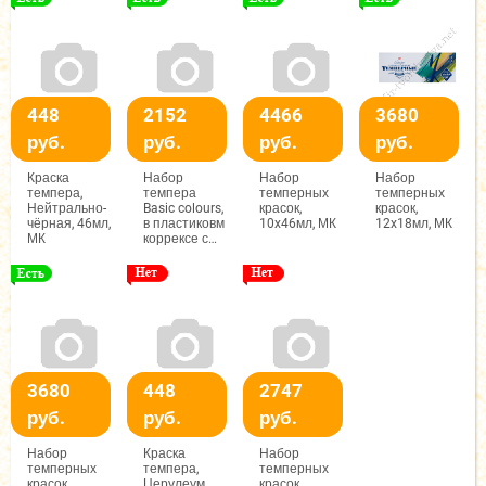
448
2152
4466
3680
руб.
руб.
руб.
руб.
Краска
Набор
Набор
Набор
темпера,
темпера
темперных
темперных
Нейтрально-
Basic colours,
красок,
красок,
чёрная, 46мл,
в пластиковм
10x46мл, МК
12x18мл, МК
МК
коррексе с
европодвесом,
6x18мл, МК
3680
448
2747
руб.
руб.
руб.
Набор
Краска
Набор
темперных
темпера,
темперных
красок
Церулеум,
красок