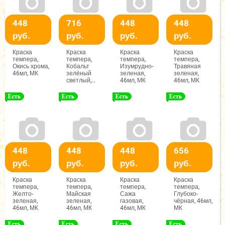
448
716
448
448
руб.
руб.
руб.
руб.
Краска
Краска
Краска
Краска
темпера,
темпера,
темпера,
темпера,
Окись хрома,
Кобальт
Изумрудно-
Травяная
46мл, МК
зелёный
зеленая,
зеленая,
светлый,
46мл, МК
46мл, МК
46мл, МК
448
448
448
656
руб.
руб.
руб.
руб.
Краска
Краска
Краска
Краска
темпера,
темпера,
темпера,
темпера,
Желто-
Майская
Сажа
Глубоко-
зеленая,
зеленая,
газовая,
чёрная, 46мл,
46мл, МК
46мл, МК
46мл, МК
МК