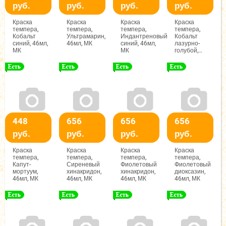
руб.
руб.
руб.
руб.
Краска
Краска
Краска
Краска
темпера,
темпера,
темпера,
темпера,
Кобальт
Ультрамарин,
Индантреновый
Кобальт
синий, 46мл,
46мл, МК
синий, 46мл,
лазурно-
МК
МК
голубой,
46мл, МК
448
656
656
656
руб.
руб.
руб.
руб.
Краска
Краска
Краска
Краска
темпера,
темпера,
темпера,
темпера,
Капут-
Сиреневый
Фиолетовый
Фиолетовый
мортуум,
хинакридон,
хинакридон,
диоксазин,
46мл, МК
46мл, МК
46мл, МК
46мл, МК