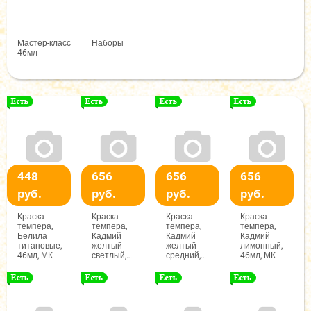
Мастер-класс
Наборы
46мл
448
656
656
656
руб.
руб.
руб.
руб.
Краска
Краска
Краска
Краска
темпера,
темпера,
темпера,
темпера,
Белила
Кадмий
Кадмий
Кадмий
титановые,
желтый
желтый
лимонный,
46мл, МК
светлый,
средний,
46мл, МК
46мл, МК
46мл, МК