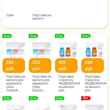
Губки
Подставки на
магните
233
233
205
205
руб.
руб.
руб.
руб.
Подставка на
Подставка на
Подставка-
Подставка-
магните для
магните для
стиратель
стиратель
маркеров и
маркеров и
МЕДВЕЖОНОК
МЕДВЕЖОНОК
губок,
губок,
на магните
на магните
Голубой,
Коралл,
для
для
арт.14556
арт.14556
маркеров и
маркеров и
губок, Рыжий,
губок, Белый,
арт.14557
арт.14557