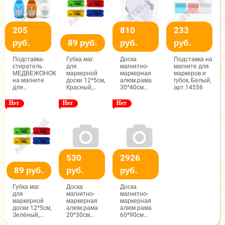
205
810
233
руб.
89 руб.
руб.
руб.
Подставка-
Губка маг.
Доска
Подставка на
стиратель
для
магнитно-
магните для
МЕДВЕЖОНОК
маркерной
маркерная
маркеров и
на магните
доски 12*5см,
алюм.рама
губок, Белый,
для
Красный,
30*40см
арт.14556
маркеров и
арт.Yd-104
арт.1268
губок,
Голубой,
арт.14557
530
2926
89 руб.
руб.
руб.
Губка маг.
Доска
Доска
для
магнитно-
магнитно-
маркерной
маркерная
маркерная
доски 12*5см,
алюм.рама
алюм.рама
Зелёный,
20*30см
60*90см
арт.Yd-104
арт.1269
арт.1271