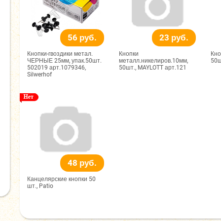
56 руб.
23 руб.
Кнопки-гвоздики метал.
Кнопки
Кн
ЧЕРНЫЕ 25мм, упак.50шт.
металл.никелиров.10мм,
50ш
502019 арт.1079346,
50шт., MAYLOTT арт.121
Silwerhof
48 руб.
Канцелярские кнопки 50
шт., Patio