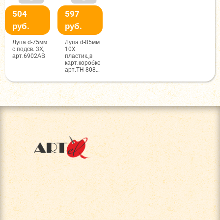
504
597
руб.
руб.
Лупа d-75мм
Лупа d-85мм
с подсв. 3Х,
10X
арт.6902АВ
пластик.,в
карт.коробке
арт.TH-8085-
2