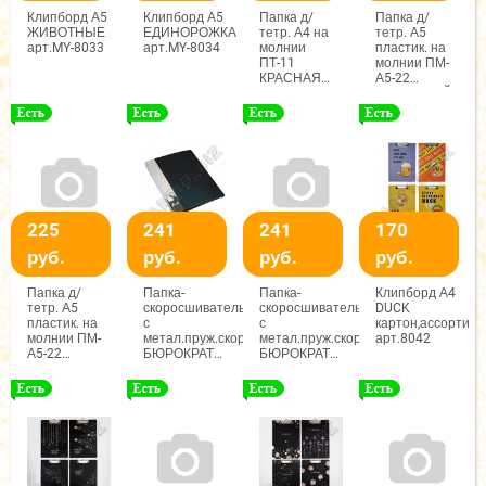
Клипборд А5
Клипборд А5
Папка д/
Папка д/
ЖИВОТНЫЕ
ЕДИНОРОЖКА
тетр. А4 на
тетр. А5
арт.MY-8033
арт.MY-8034
молнии
пластик. на
ПТ-11
молнии ПМ-
КРАСНАЯ
А5-22
арт.2599
РАДУЖНЫЙ
ОРНАМЕНТ
арт.ПМ-А5-22
225
241
241
170
руб.
руб.
руб.
руб.
Папка д/
Папка-
Папка-
Клипборд А4
тетр. А5
скоросшиватель
скоросшиватель
DUCK
пластик. на
с
с
картон,ассорти
молнии ПМ-
метал.пруж.скоросш.
метал.пруж.скоросш.
арт.8042
А5-22
БЮРОКРАТ
БЮРОКРАТ
БЕЖ.ТЕКСТУРА
А4 ЧЕРНАЯ
А4 ЗЕЛЕНАЯ
арт.ПМ-А5-22
0,7мм
0,7мм
арт.816868
арт.816870