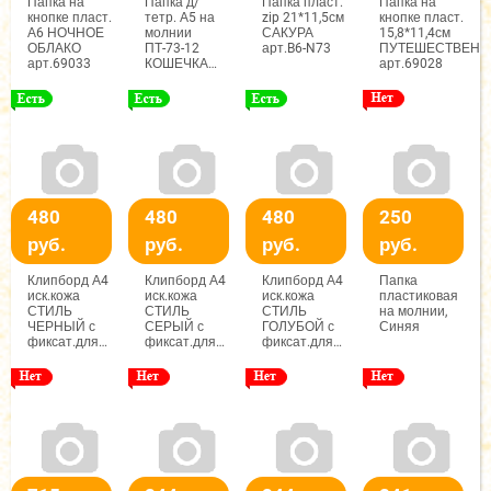
Папка на
Папка д/
Папка пласт.
Папка на
кнопке пласт.
тетр. А5 на
zip 21*11,5см
кнопке пласт.
А6 НОЧНОЕ
молнии
САКУРА
15,8*11,4см
ОБЛАКО
ПТ-73-12
арт.B6-N73
ПУТЕШЕСТВЕНН
арт.69033
КОШЕЧКА
арт.69028
ФЭНТЕЗИ
пластик.
арт.87241
480
480
480
250
руб.
руб.
руб.
руб.
Клипборд А4
Клипборд А4
Клипборд А4
Папка
иск.кожа
иск.кожа
иск.кожа
пластиковая
СТИЛЬ
СТИЛЬ
СТИЛЬ
на молнии,
ЧЕРНЫЙ с
СЕРЫЙ с
ГОЛУБОЙ с
Синяя
фиксат.для
фиксат.для
фиксат.для
ручки
ручки
ручки
арт.9450
арт.9451
арт.9452