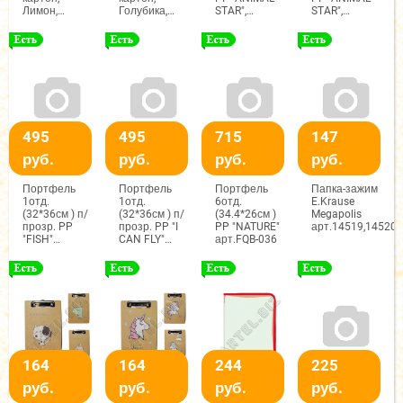
Лимон,
Голубика,
STAR",
STAR",
арт.2115
арт.2115
Мышка,
Мишка,
арт.FQB-037
арт.FQB-037
495
495
715
147
руб.
руб.
руб.
руб.
Портфель
Портфель
Портфель
Папка-зажим
1отд.
1отд.
6отд.
E.Krause
(32*36см ) п/
(32*36см ) п/
(34.4*26см )
Megapolis
прозр. PP
прозр. PP "I
PP "NATURE"
арт.14519,14520
"FISH"
CAN FLY"
арт.FQB-036
арт.BKB-007
арт.BKB-002
164
164
244
225
руб.
руб.
руб.
руб.