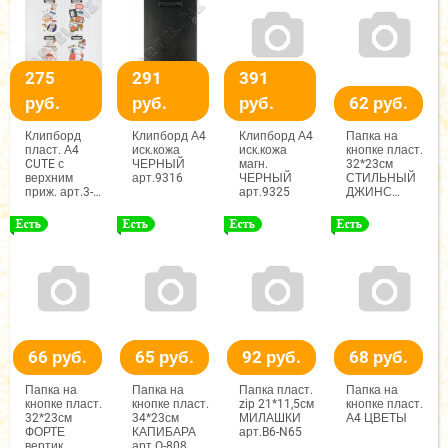
275
291
391
руб.
руб.
руб.
62 руб.
Клипборд
Клипборд А4
Клипборд А4
Папка на
пласт. А4
иск.кожа
иск.кожа
кнопке пласт.
CUTE с
ЧЕРНЫЙ
магн.
32*23см
верхним
арт.9316
ЧЕРНЫЙ
СТИЛЬНЫЙ
приж. арт.3-
арт.9325
ДЖИНС
786
вертик.
арт.SK-1008
66 руб.
65 руб.
92 руб.
68 руб.
Папка на
Папка на
Папка пласт.
Папка на
кнопке пласт.
кнопке пласт.
zip 21*11,5см
кнопке пласт.
32*23см
34*23см
МИЛАШКИ
А4 ЦВЕТЫ
ФОРТЕ
КАПИБАРА
арт.B6-N65
вертик.
арт.Q-808,