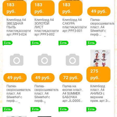
183
183
183
руб.
руб.
руб.
49 руб.
Клипборд А4
Клипборд А4
Клипборд А4
Папка-
ЗВЕЗДНАЯ
ЗОЛОТОЙ
САКУРА
скоросшиватель
ПЫЛЬ
ЛИСТ
пластик,ассорти
пласт. А4
пластик,ассорти
пластик,ассорти
арт.PPF3-001
Silwerhof с
арт.PPF3-024
арт.PPF3-002
перф.
КРАСНЫЙ
0,12/0,16мм
арт.1985816
275
49 руб.
49 руб.
72 руб.
руб.
Папка-
Папка-
Папка на
Клипборд
скоросшиватель
скоросшиватель
кнопке пласт.
пласт. А4
пласт. А4
пласт. А4
А4 SUMMER
АНИМЭ с
Silwerhof с
Silwerhof с
БАБОЧКА
верхним
перф.
перф.
арт.JL-D0009,
приж. арт.3-
ЧЕРНЫЙ
СИНИЙ
Maylott
732
0,12/0,16мм
0,12/0,16мм
арт.1985814
арт.1987582