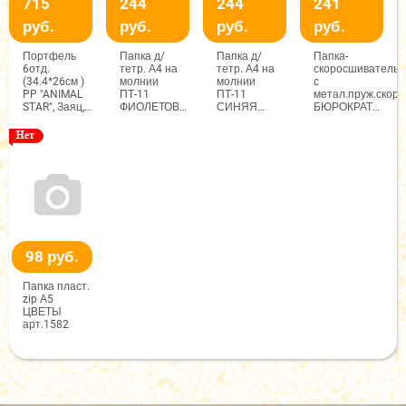
715
244
244
241
руб.
руб.
руб.
руб.
Портфель
Папка д/
Папка д/
Папка-
6отд.
тетр. А4 на
тетр. А4 на
скоросшиватель
(34.4*26см )
молнии
молнии
с
PP "ANIMAL
ПТ-11
ПТ-11
метал.пруж.скоро
STAR", Заяц,
ФИОЛЕТОВАЯ
СИНЯЯ
БЮРОКРАТ
арт.FQB-037
арт.2602
арт.2600
А4 КРАСНАЯ
0,7мм
арт.816872
98 руб.
Папка пласт.
zip А5
ЦВЕТЫ
арт.1582