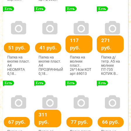
арт.SK-1009,
Maylott
Maylott
117
271
51 руб.
41 руб.
руб.
руб.
Папка на
Папка на
Папка на
Папка д/
кнопке пласт.
кнопке пласт.
молнии
тетр. А5 на
А4
А4
пласт.
молнии
НЕОМЯТА
ПРОЗРАЧНЫЙ
26*14см КОТ
ПТ-735
0,18
0,18
арт.69013
КОТИК В
арт.2523,
арт.2530,
ОДУВАНЧИКАХ
Maylott
Maylott
диз.двустор.
арт.87461
311
67 руб.
руб.
77 руб.
66 руб.