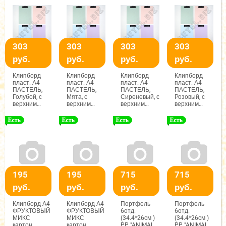
303
303
303
303
руб.
руб.
руб.
руб.
Клипборд
Клипборд
Клипборд
Клипборд
пласт. А4
пласт. А4
пласт. А4
пласт. А4
ПАСТЕЛЬ,
ПАСТЕЛЬ,
ПАСТЕЛЬ,
ПАСТЕЛЬ,
Голубой, с
Мята, с
Сиреневый, с
Розовый, с
верхним
верхним
верхним
верхним
приж.
приж.
приж.
приж.
арт.2304
арт.2304
арт.2304
арт.2304
195
195
715
715
руб.
руб.
руб.
руб.
Клипборд А4
Клипборд А4
Портфель
Портфель
ФРУКТОВЫЙ
ФРУКТОВЫЙ
6отд.
6отд.
МИКС
МИКС
(34.4*26см )
(34.4*26см )
картон,
картон,
PP "ANIMAL
PP "ANIMAL