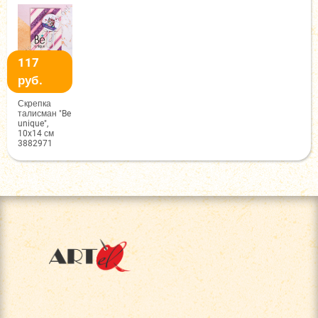
117
руб.
Скрепка
талисман "Be
unique",
10x14 см
3882971