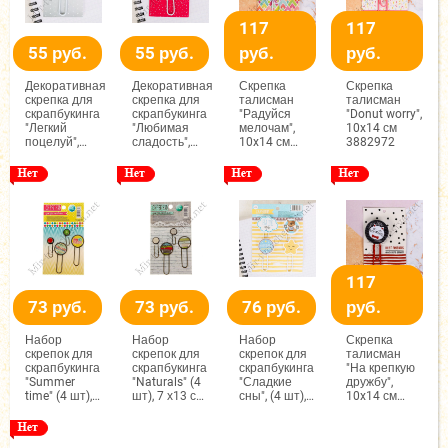
117
117
55 руб.
55 руб.
руб.
руб.
Декоративная
Декоративная
Скрепка
Скрепка
скрепка для
скрепка для
талисман
талисман
скрапбукинга
скрапбукинга
"Радуйся
"Donut worry",
"Легкий
"Любимая
мелочам",
10x14 см
поцелуй",
сладость",
10x14 см
3882972
5,5x9 см
5,5x9 см
3882969
1926733
1926735
117
73 руб.
73 руб.
76 руб.
руб.
Набор
Набор
Набор
Скрепка
скрепок для
скрепок для
скрепок для
талисман
скрапбукинга
скрапбукинга
скрапбукинга
"На крепкую
"Summer
"Naturals" (4
"Сладкие
дружбу",
time" (4 шт), 7
шт), 7 х13 см
сны", (4 шт),
10x14 см
х13 см
1499536
9,5 х13 см
3882967
1499531
1926747