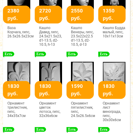
2380
2720
2550
1350
руб.
руб.
руб.
руб.
Ваза
Кашпо
Кашпо
Кашпо Будда
Корчага, гипс,
Давид, гипс,
Венеры, гипс,
малый, гипс,
26.5x26.5x23см
24.5x21.5x23,
23.5x22x22.5
10x11x13см
d1-13.5, d2-
d1-13.5, d2-
10.5, h-13
10.5, d-13
1830
1830
1590
1830
руб.
руб.
руб.
руб.
Орнамент
Орнамент
Орнамент
Орнамент
трилистник,
цветок
пятилистник,
лист
гипс,
лотоса, гипс,
гипс,
винограда,
34x35x7см
32x36x6см
24.5x26.5x6см
гипс,
30x30x6см