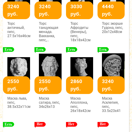
3240
3240
3030
4440
руб.
руб.
руб.
руб.
Торс
Торс
Торс
Торс экорше
античный,
танцующая
Афродиты
Гудона, гипс,
гипс,
менада.
(Венеры),
20x12x48см
27.5x16x46см
Вакханка,
гипс,
гипс,
18x18x42см
21.5x21.5x52см
2550
2550
2860
3240
руб.
руб.
руб.
руб.
Маска льва,
Маска
Маска
Маска
гипс,
сатира, гипс,
Аполлона,
Асклепия,
38.5x32x11см
34x26x13
гипс,
гипс,
26x18x42см
33.5x23x41