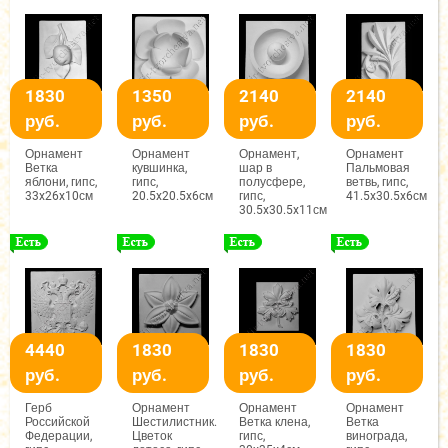
1830
1350
2140
2140
руб.
руб.
руб.
руб.
Орнамент
Орнамент
Орнамент,
Орнамент
Ветка
кувшинка,
шар в
Пальмовая
яблони, гипс,
гипс,
полусфере,
ветвь, гипс,
33x26x10см
20.5x20.5x6см
гипс,
41.5x30.5x6см
30.5x30.5x11см
4440
1830
1830
1830
руб.
руб.
руб.
руб.
Герб
Орнамент
Орнамент
Орнамент
Российской
Шестилистник.
Ветка клена,
Ветка
Федерации,
Цветок
гипс,
винограда,