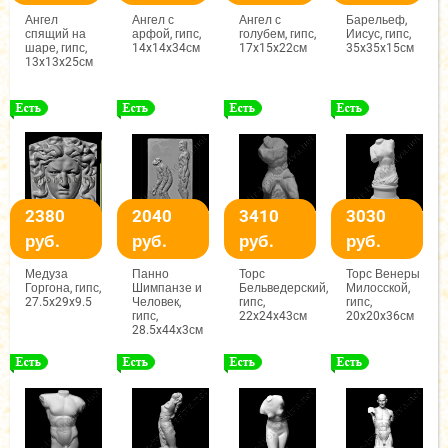
Ангел
Ангел с
Ангел с
Барельеф,
спящий на
арфой, гипс,
голубем, гипс,
Иисус, гипс,
шаре, гипс,
14x14x34см
17x15x22см
35x35x15см
13x13x25см
2380
2040
3410
3030
руб.
руб.
руб.
руб.
Медуза
Панно
Торс
Торс Венеры
Горгона, гипс,
Шимпанзе и
Бельведерский,
Милосской,
27.5x29x9.5
Человек,
гипс,
гипс,
гипс,
22x24x43см
20x20x36см
28.5x44x3см