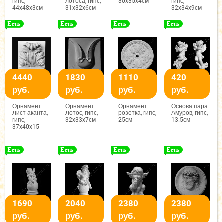
гипс,
лотоса, гипс,
30x35x4см
гипс,
44x48x3см
31x32x6см
32x34x9см
4440
1830
1110
420
руб.
руб.
руб.
руб.
Орнамент
Орнамент
Орнамент
Основа пара
Лист аканта,
Лотос, гипс,
розетка, гипс,
Амуров, гипс,
гипс,
32x33x7см
25см
13.5см
37x40x15
1690
2040
2380
2380
руб.
руб.
руб.
руб.