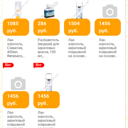
1085
286
1504
1456
руб.
руб.
руб.
руб.
Лак-
Разбавитель
Лак-
Лак-
аэрозоль,
(медиум) для
аэрозоль,
аэрозоль,
Сиккатив,
акриловых
акриловый
акриловый
400мл,
красок, 100
покрывной
покрывной
Renesans,
мл,
на основе
на основе
желтый
Малевичъ
растворителя
растворителя
Глянцевый,
Матовый,
400мл, Pebeo
200мл, Pebeo
1456
1456
руб.
руб.
Лак-
Лак-
аэрозоль,
аэрозоль,
акриловый
акриловый
покрывной
покрывной