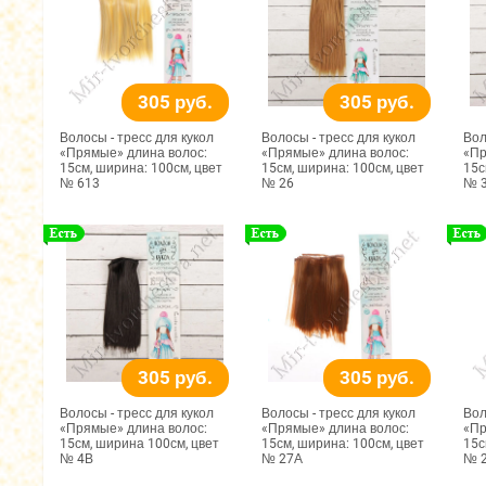
305 руб.
305 руб.
Волосы - тресс для кукол
Волосы - тресс для кукол
Вол
«Прямые» длина волос:
«Прямые» длина волос:
«Пр
15см, ширина: 100см, цвет
15см, ширина: 100см, цвет
15с
№ 613
№ 26
№ 
305 руб.
305 руб.
Волосы - тресс для кукол
Волосы - тресс для кукол
Вол
«Прямые» длина волос:
«Прямые» длина волос:
«Пр
15см, ширина 100см, цвет
15см, ширина: 100см, цвет
15с
№ 4В
№ 27А
№ 