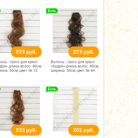
223 руб.
223 руб.
осы - тресс для кукол
Волосы - тресс для кукол
дри» длина волос: 40см,
«Кудри» длина волос: 40см,
ина: 50см, цвет № 12
ширина: 50см, цвет № 4А
223 руб.
202 руб.