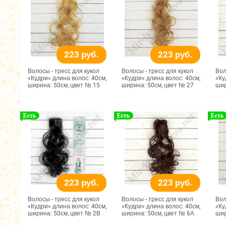
223 руб.
223 руб.
Волосы - тресс для кукол
Волосы - тресс для кукол
Вол
«Кудри» длина волос: 40см,
«Кудри» длина волос: 40см,
«Ку
ширина: 50см, цвет № 15
ширина: 50см, цвет № 27
шир
223 руб.
223 руб.
Волосы - тресс для кукол
Волосы - тресс для кукол
Вол
«Кудри» длина волос: 40см,
«Кудри» длина волос: 40см,
«Ку
ширина: 50см, цвет № 2В
ширина: 50см, цвет № 6А
шир