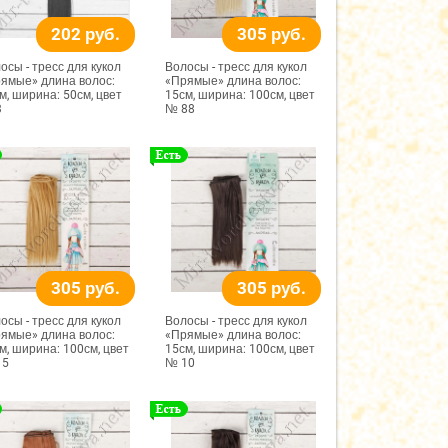
202 руб.
305 руб.
осы - тресс для кукол
Волосы - тресс для кукол
ямые» длина волос:
«Прямые» длина волос:
м, ширина: 50см, цвет
15см, ширина: 100см, цвет
3
№ 88
305 руб.
305 руб.
осы - тресс для кукол
Волосы - тресс для кукол
ямые» длина волос:
«Прямые» длина волос:
м, ширина: 100см, цвет
15см, ширина: 100см, цвет
15
№ 10