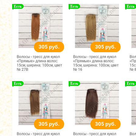
305 руб.
305 руб.
Волосы - тресс для кукол
Волосы - тресс для кукол
Вол
«Прямые» длина волос:
«Прямые» длина волос:
«Пр
15см, ширина: 100см, цвет
15см, ширина: 100см, цвет
15с
№ 27В
№ 16
№ 
305 руб.
305 руб.
Волосы - тресс для кукол
Волосы - тресс для кукол
Вол