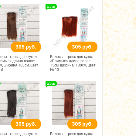
305 руб.
305 руб.
осы - тресс для кукол
Волосы - тресс для кукол
ямые» длина волос:
«Прямые» длина волос:
м, ширина 100см, цвет
15см, ширина: 100см, цвет
8В
№ 13
305 руб.
305 руб.
осы - тресс для кукол
Волосы - тресс для кукол