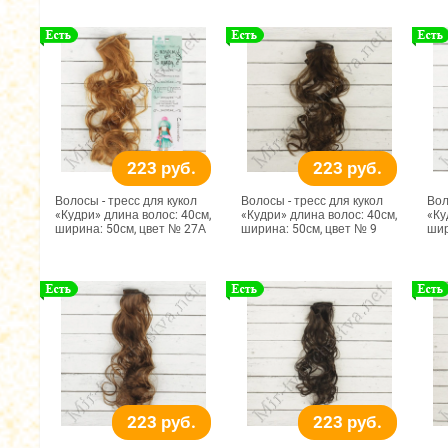
223 руб.
223 руб.
Волосы - тресс для кукол
Волосы - тресс для кукол
Вол
«Кудри» длина волос: 40см,
«Кудри» длина волос: 40см,
«Ку
ширина: 50см, цвет № 27А
ширина: 50см, цвет № 9
шир
223 руб.
223 руб.