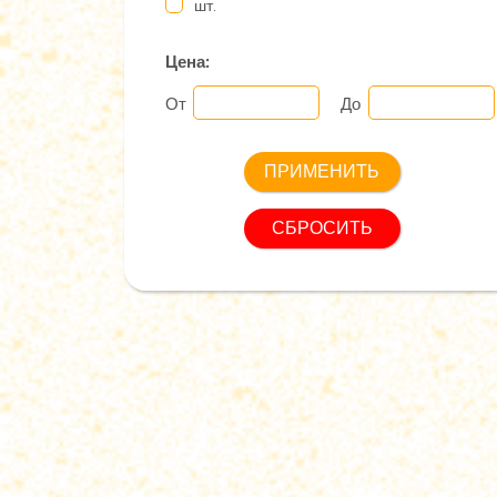
шт.
Цена:
От
До
СБРОСИТЬ