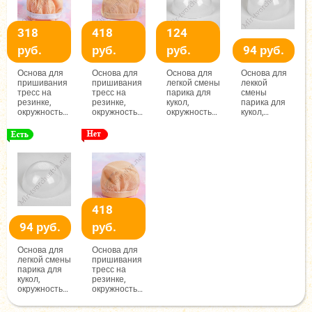
318
418
124
руб.
руб.
руб.
94 руб.
Основа для
Основа для
Основа для
Основа для
пришивания
пришивания
легкой смены
леккой
тресс на
тресс на
парика для
смены
резинке,
резинке,
кукол,
парика для
окружность
окружность
окружность
кукол,
головы 12см
головы 24см
головы: 22см
размер:
5x5x4см
418
94 руб.
руб.
Основа для
Основа для
легкой смены
пришивания
парика для
тресс на
кукол,
резинке,
окружность
окружность
головы: 24см
головы 19см