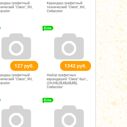
андаш графитный
Карандаш графитный
нический "Cleos", 5H,
технический "Cleos", 6H,
tacolor
Cretacolor
127 руб.
1342 руб.
андаш графитный
Набор графитных
нический "Cleos", 9H,
карандашей "Cleos" 6шт.,
tacolor
(2H,HB,2B,4B,6B,8B),
Cretacolor