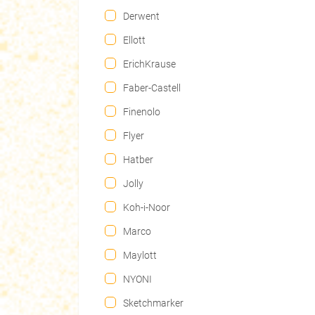
Derwent
Ellott
ErichKrause
Faber-Castell
Finenolo
Flyer
Hatber
Jolly
Koh-i-Noor
Marco
Maylott
NYONI
Sketchmarker