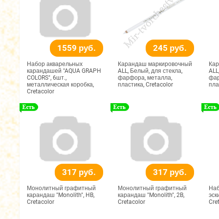
1559 руб.
245 руб.
Набор акварельных
Карандаш маркировочный
Кар
карандашей "AQUA GRAPH
ALL, Белый, для стекла,
ALL
COLORS", 6шт.,
фарфора, металла,
фар
металлическая коробка,
пластика, Cretacolor
пла
Cretacolor
317 руб.
317 руб.
Монолитный графитный
Монолитный графитный
Наб
карандаш "Monolith", HB,
карандаш "Monolith", 2B,
эск
Cretacolor
Cretacolor
Cre