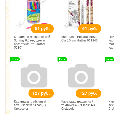
51 руб.
61 руб.
Карандаш механический
Карандаш механический
Наб
Sunday 0,5 мм, Цвет в
Ola 0,5 мм, Hatber 061843
кар
ассортименте, Hatber
Mar
50301
кар
127 руб.
127 руб.
Карандаш графитный
Карандаш графитный
Кар
технический "Cleos", B,
технический "Cleos", 6B,
тех
Cretacolor
Cretacolor
Cre