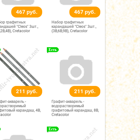
467 руб.
467 руб.
ор графитных
Набор графитных
андашей "Cleos" 3шт.,
карандашей "Cleos" 3шт.,
,2B,4B), Cretacolor
(3B,6B,9B), Cretacolor
211 руб.
211 руб.
фит-акварель -
Графит-акварель -
орастворимый
водорастворимый
фитовый карандаш, 4B,
графитовый карандаш, 8B,
tacolor
Cretacolor