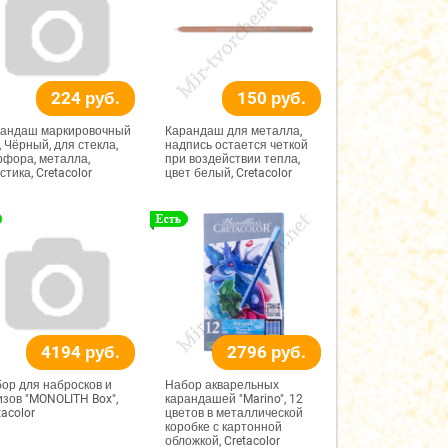
224 руб.
150 руб.
андаш маркировочный
Карандаш для металла,
, Чёрный, для стекла,
надпись остается четкой
фора, металла,
при воздействии тепла,
стика, Cretacolor
цвет белый, Cretacolor
4194 руб.
2796 руб.
ор для набросков и
Набор акварельных
изов "MONOLITH Box",
карандашей "Marino", 12
tacolor
цветов в металлической
коробке с картонной
обложкой, Cretacolor