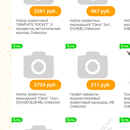
2261 руб.
467 руб.
Набор графитовый
Набор графитных
Наб
"GRAPHITE POCKET", 9
карандашей "Cleos" 3шт.,
кар
предметов, металлическая
(H,HB,B), Cretacolor
(HB
коробка, Cretacolor
2724 руб.
211 руб.
Набор графитных
Графит-акварель -
Гра
карандашей "Cleos" 12шт.,
водорастворимый
вод
(2H,HB,F,B,2B-9B), Cretacolor
графитовый карандаш, HB,
гра
Cretacolor
Cre