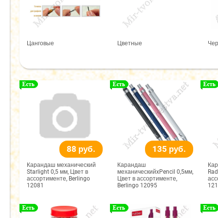
Цанговые
Цветные
Че
88 руб.
135 руб.
Карандаш механический
Карандаш
Кар
Starlight 0,5 мм, Цвет в
механическийxPencil 0,5мм,
Rad
ассортименте, Berlingo
Цвет в ассортименте,
асс
12081
Berlingo 12095
121