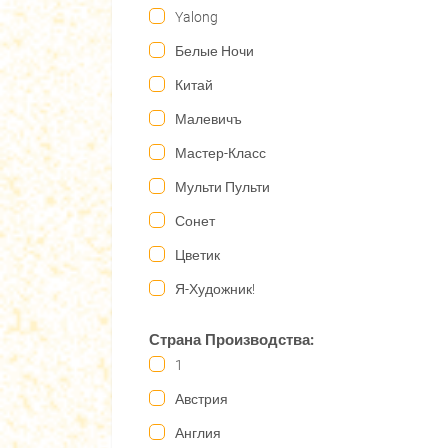
Yalong
Белые Ночи
Китай
Малевичъ
Мастер-Класс
Мульти Пульти
Сонет
Цветик
Я-Художник!
Страна Производства:
1
Австрия
Англия