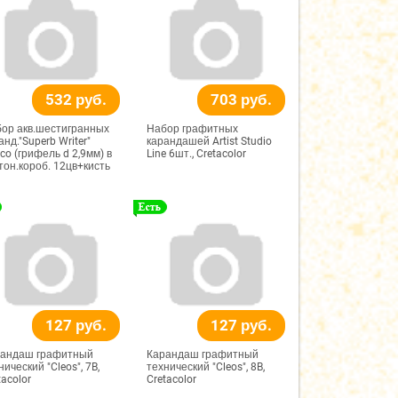
532 руб.
703 руб.
ор акв.шестигранных
Набор графитных
анд."Superb Writer"
карандашей Artist Studio
co (грифель d 2,9мм) в
Line 6шт., Cretacolor
тон.короб. 12цв+кисть
127 руб.
127 руб.
андаш графитный
Карандаш графитный
нический "Cleos", 7B,
технический "Cleos", 8B,
tacolor
Cretacolor