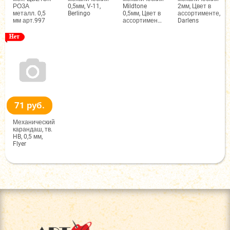
РОЗА
0,5мм, V-11,
Mildtone
2мм, Цвет в
металл. 0,5
Berlingo
0,5мм, Цвет в
ассортименте,
мм арт.997
ассортименте,
Darlens
Hatber
060844
71 руб.
Механический
карандаш, тв.
HB, 0,5 мм,
Flyer