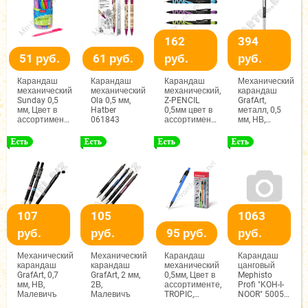
162
394
51 руб.
61 руб.
руб.
руб.
Карандаш
Карандаш
Карандаш
Механический
механический
механический
механический,
карандаш
Sunday 0,5
Ola 0,5 мм,
Z-PENCIL
GrafArt,
мм, Цвет в
Hatber
0,5мм цвет в
металл, 0,5
ассортименте,
061843
ассортименте,
мм, НВ,
Hatber 50301
Faber-Castell
Малевичъ
107
105
1063
руб.
руб.
95 руб.
руб.
Механический
Механический
Карандаш
Карандаш
карандаш
карандаш
механический
цанговый
GrafArt, 0,7
GrafArt, 2 мм,
0,5мм, Цвет в
Mephisto
мм, НВ,
2В,
ассортименте,
Profi "KOH-I-
Малевичъ
Малевичъ
TROPIC,
NOOR" 5005
ErichKrause
для