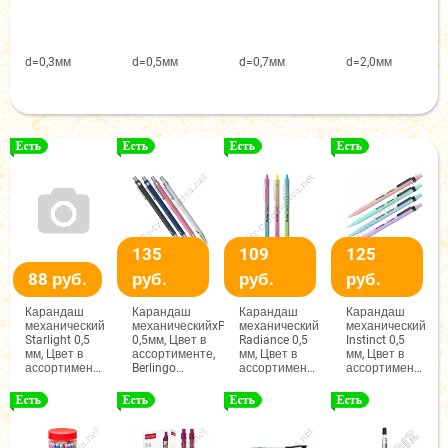
d=0,3мм
d=0,5мм
d=0,7мм
d=2,0мм
135
109
125
88 руб.
руб.
руб.
руб.
Карандаш
Карандаш
Карандаш
Карандаш
механический
механическийxPencil
механический
механический
Starlight 0,5
0,5мм, Цвет в
Radiance 0,5
Instinct 0,5
мм, Цвет в
ассортименте,
мм, Цвет в
мм, Цвет в
ассортименте,
Berlingo
ассортименте,
ассортименте,
Berlingo
12095
Berlingo
Berlingo
12081
12110
12120