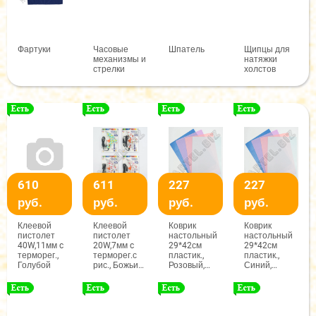
Фартуки
Часовые
Шпатель
Щипцы для
механизмы и
натяжки
стрелки
холстов
610
611
227
227
руб.
руб.
руб.
руб.
Клеевой
Клеевой
Коврик
Коврик
пистолет
пистолет
настольный
настольный
40W,11мм c
20W,7мм c
29*42см
29*42см
терморег.,
терморег.с
пластик.,
пластик.,
Голубой
рис., Божьи
Розовый,
Синий,
коровки
арт.850
арт.850