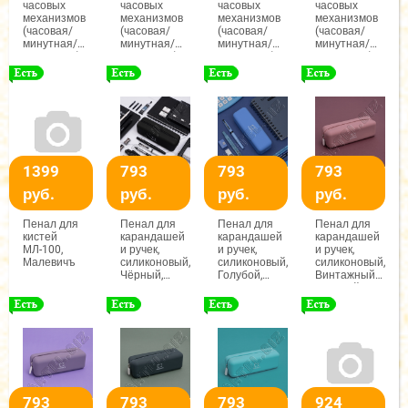
часовых
часовых
часовых
часовых
механизмов
механизмов
механизмов
механизмов
(часовая/
(часовая/
(часовая/
(часовая/
минутная/
минутная/
минутная/
минутная/
секундная),
секундная),
секундная),
секундная),
(ЧМС),
(ЧМС),
(ЧМС),
(ЧМС),
65/95/92-
63/95/92-
63/93/85мм,
63/94/87мм,
1мм,
1мм,
(черный/
(черный/
(черный/
(черный/
красный),
красный),
красный),
красный),
Гамма
Гамма
Гамма
Гамма
1399
793
793
793
руб.
руб.
руб.
руб.
Пенал для
Пенал для
Пенал для
Пенал для
кистей
карандашей
карандашей
карандашей
МЛ-100,
и ручек,
и ручек,
и ручек,
Малевичъ
силиконовый,
силиконовый,
силиконовый,
Чёрный,
Голубой,
Винтажный
Малевичъ
Малевичъ
розовый,
Малевичъ
793
793
793
924