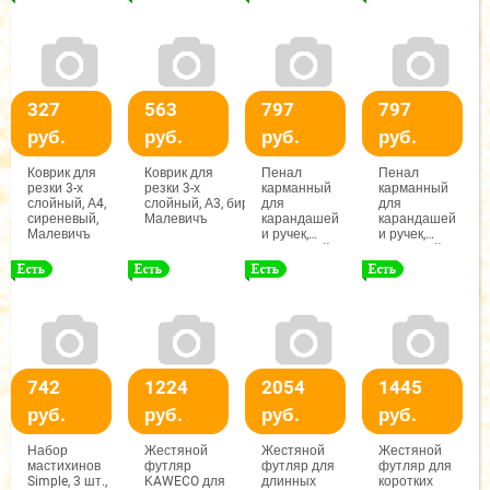
327
563
797
797
руб.
руб.
руб.
руб.
Коврик для
Коврик для
Пенал
Пенал
резки 3-х
резки 3-х
карманный
карманный
слойный, А4,
слойный, А3, бирюзовый,
для
для
сиреневый,
Малевичъ
карандашей
карандашей
Малевичъ
и ручек,
и ручек,
Оливковый,
Бордовый,
Малевичъ
Малевичъ
742
1224
2054
1445
руб.
руб.
руб.
руб.
Набор
Жестяной
Жестяной
Жестяной
мастихинов
футляр
футляр для
футляр для
Simple, 3 шт.,
KAWECO для
длинных
коротких