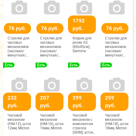
1792
76 руб.
76 руб.
руб.
76 руб.
Стрелки для
Стрелки для
Коврик для
Стрелки для
часовых
часовых
резки А2
часовых
механизмов
механизмов
(60x45см),
механизмов
(часовая/
(часовая/
Gamma
(часовая/
минутная/
минутная/
минутная/
секундная),
секундная),
секундная),
(ЧМС),
(ЧМС),
(ЧМС),
68/96/92мм,
60/88/85мм,
82/117/107мм,
(черный/
(черный/
(черный/
красный),
красный),
красный),
Гамма
Гамма
Гамма
232
207
299
259
руб.
руб.
руб.
руб.
Часовой
Часовой
Часовой
Часовой
механизм
механизм
механизм с
механизм
(HM-12), шток
(HM-16), шток
комплектом
(HM-18), шток
12мм, Micron
16мм, Micron
стрелок
18мм, Micron
(SHM), шток