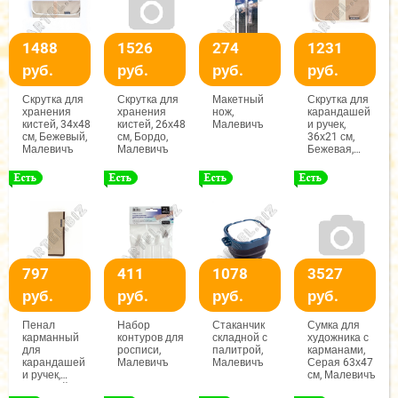
1488
1526
274
1231
руб.
руб.
руб.
руб.
Скрутка для
Скрутка для
Макетный
Скрутка для
хранения
хранения
нож,
карандашей
кистей, 34х48
кистей, 26х48
Малевичъ
и ручек,
см, Бежевый,
см, Бордо,
36х21 см,
Малевичъ
Малевичъ
Бежевая,
Малевичъ
797
411
1078
3527
руб.
руб.
руб.
руб.
Пенал
Набор
Стаканчик
Сумка для
карманный
контуров для
складной с
художника с
для
росписи,
палитрой,
карманами,
карандашей
Малевичъ
Малевичъ
Серая 63х47
и ручек,
см, Малевичъ
Бежевый,