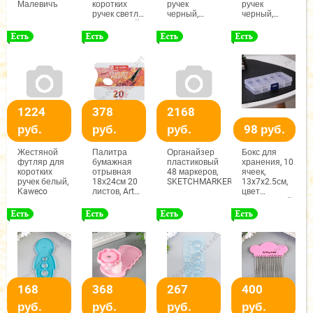
Малевичъ
коротких
ручек
ручек
ручек светло-
черный,
черный,
коричневый
Kaweco
Kaweco
1224
378
2168
руб.
руб.
руб.
98 руб.
Жестяной
Палитра
Органайзер
Бокс для
футляр для
бумажная
пластиковый
хранения, 10
коротких
отрывная
48 маркеров,
ячеек,
ручек белый,
18х24см 20
SKETCHMARKER
13x7x2.5см,
Kaweco
листов, Art
цвет
Creation
Прозрачный
168
368
267
400
руб.
руб.
руб.
руб.