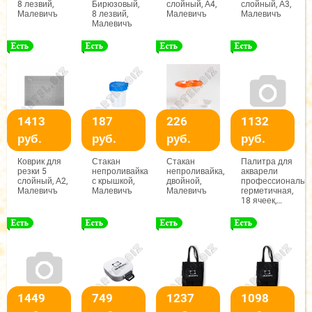
8 лезвий,
Бирюзовый,
слойный, А4,
слойный, А3,
Малевичъ
8 лезвий,
Малевичъ
Малевичъ
Малевичъ
1413
187
226
1132
руб.
руб.
руб.
руб.
Коврик для
Стакан
Стакан
Палитра для
резки 5
непроливайка
непроливайка,
акварели
слойный, А2,
с крышкой,
двойной,
профессиональн
Малевичъ
Малевичъ
Малевичъ
герметичная,
18 ячеек,
12,5х27,5 см,
Малевичъ
1449
749
1237
1098