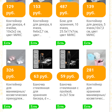
129
153
487
139
руб.
руб.
руб.
руб.
Контейнер
Контейнер
Бокс для
Контейнер
для декора, 4
для декора, 6
хранения, 10
для декора, 5
ячейки,
ячеек,
ячеек,
ячеек,10x7,3
10x2x2 см,
9x6x2,7 см,
25.5x17x7см,
см, цвет
цвет МИКС
цвет
цвет МИКС
МИКС
прозрачный
326
281
руб.
63 руб.
59 руб.
руб.
Контейнер
Баночка
Баночка
Контейнер
для
стеклянная
стеклянная с
для
маникюрных/
для
пробкой,
хранения
косметических
хранения
d=2x7.5см
маникюрных/
принадлежностей,
бисера, d =
косметических
2 ячейки,
2x4.2см
принадлежностей
12,5x7,5x7,5
14,5x11,8x10
см, цвет
см цвет