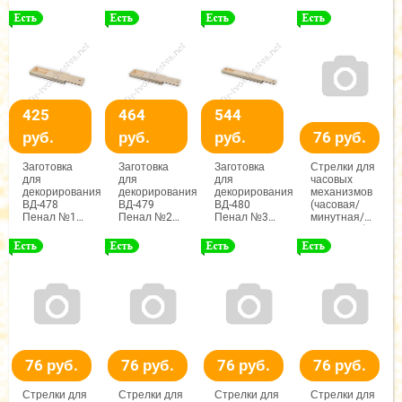
16мм, Micron
425
464
544
руб.
руб.
руб.
76 руб.
Заготовка
Заготовка
Заготовка
Стрелки для
для
для
для
часовых
декорирования
декорирования
декорирования
механизмов
ВД-478
ВД-479
ВД-480
(часовая/
Пенал №1
Пенал №2
Пенал №3
минутная/
сосна
сосна 35x5x2
сосна
секундная),
24x7.5x2.4
см, Mr.
35x10x3 см,
(ЧМС),
см, Mr.
Carving
Mr. Carving
65/95/92мм,
Carving
(черный/
красный),
Гамма
76 руб.
76 руб.
76 руб.
76 руб.
Стрелки для
Стрелки для
Стрелки для
Стрелки для