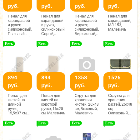
руб.
руб.
руб.
руб.
Пенал для
Пенал для
Пенал для
Пенал для
карандашей
карандашей
карандашей
карандашей,
и ручек,
и ручек,
и ручек,
МЛ-153,
силиконовый,
силиконовый,
силиконовый,
Малевичъ
Пыльный
Серый,
Бирюзовый,
фиолетовый,
Малевичъ
Малевичъ
Малевичъ
894
894
1358
1526
руб.
руб.
руб.
руб.
Пенал для
Пенал для
Скрутка для
Скрутка для
кистей на
кистей на
хранения
хранения
длиной
короткой
кистей, 26х48
кистей, 26х48
ручке,
ручке, 16х25
см, Бежевый,
см,
15,5х37 см,
см, Малевичъ
Малевичъ
Оливковый,
Малевичъ
Малевичъ