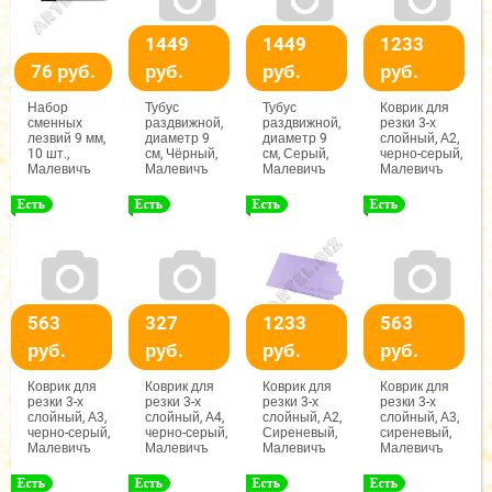
1449
1449
1233
76 руб.
руб.
руб.
руб.
Набор
Тубус
Тубус
Коврик для
сменных
раздвижной,
раздвижной,
резки 3-х
лезвий 9 мм,
диаметр 9
диаметр 9
слойный, А2,
10 шт.,
см, Чёрный,
см, Серый,
черно-серый,
Малевичъ
Малевичъ
Малевичъ
Малевичъ
563
327
1233
563
руб.
руб.
руб.
руб.
Коврик для
Коврик для
Коврик для
Коврик для
резки 3-х
резки 3-х
резки 3-х
резки 3-х
слойный, А3,
слойный, А4,
слойный, А2,
слойный, А3,
черно-серый,
черно-серый,
Сиреневый,
сиреневый,
Малевичъ
Малевичъ
Малевичъ
Малевичъ