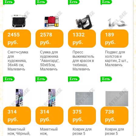
Малевичъ
2455
2578
1332
189
руб.
руб.
руб.
руб.
Скетч-сумка
Сумка для
Пресс
Подвес для
для
художника
выжиматель
холстов и
художника,
"Авангард",
для красок в
картин, 2 шт.,
36х46 см,
50х65см,
тюбиках,
Малевичъ
Малевичъ
Малевичъ
Малевичъ
314
314
375
738
руб.
руб.
руб.
руб.
Макетный
Макетный
Коврик для
Коврик для
нож, Чёрный,
нож,
резки 5
резки 5