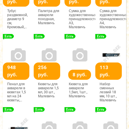
руб.
руб.
руб.
руб.
Тубус
Палитра для
Сумка для
Сумка для
раздвижной,
акварели
художественных
художественных
диаметр 9
походная,
принадлежностей,
принадлежностей
см,
Малевичъ
А3,
А4,
Кремовый,
Малевичъ
Малевичъ
Малевичъ
948
256
113
руб.
руб.
8 руб.
руб.
Пенал для
Кюветы для
Кювета для
Набор
акварели в
акварели 1,5
акварели
сменных
кюветах 1,5
мл, 30 шт.,
1,5мл, 1шт.,
лезвий 18
мл на 24
Малевичъ
Малевичъ
мм, 10 шт.,
кюветы,
Малевичъ
Малевичъ