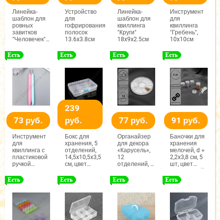
Линейка-
Устройство
Линейка-
Инструмент
шаблон для
для
шаблон для
для
ровных
гофрирования
квиллинга
квиллинга
завитков
полосок
"Круги"
"Гребень",
"Человечек"
13.6x3.8см
18x9x2.5см
10x10см
МИКС
9.5x5см
239
73 руб.
руб.
77 руб.
91 руб.
Инструмент
Бокс для
Органайзер
Баночки для
для
хранения, 5
для декора
хранения
квиллинга с
отделений,
«Карусель»,
мелочей, d =
пластиковой
14,5x10,5x3,5
12
2,2x3,8 см, 5
ручкой
см, цвет
отделений, d
шт, цвет
разрез 0.5см
МИКС
= 6x0,8 см
прозрачный
длина 10.5см
МИКС