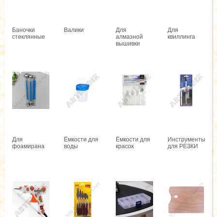
Баночки
Валики
Для
Для
стеклянные
алмазной
квиллинга
вышивки
Для
Ёмкости для
Ёмкости для
Инструменты
фоамирана
воды
красок
для РЕЗКИ