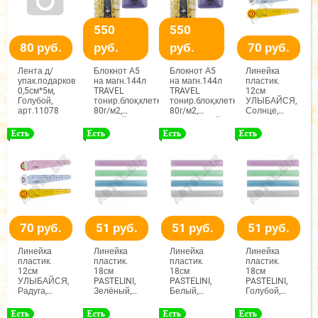
550
550
80 руб.
руб.
руб.
70 руб.
Лента д/
Блокнот А5
Блокнот А5
Линейка
упак.подарков
на магн.144л
на магн.144л
пластик.
0,5см*5м,
TRAVEL
TRAVEL
12см
Голубой,
тонир.блок,клетка
тонир.блок,клетка
УЛЫБАЙСЯ,
арт.11078
80г/м2,
80г/м2,
Солнце,
Жёлтый,
Фиолетовый,
арт.MY-1622
арт.MY-4600
арт.MY-4600
70 руб.
51 руб.
51 руб.
51 руб.
Линейка
Линейка
Линейка
Линейка
пластик.
пластик.
пластик.
пластик.
12см
18см
18см
18см
УЛЫБАЙСЯ,
PASTELINI,
PASTELINI,
PASTELINI,
Радуга,
Зелёный,
Белый,
Голубой,
арт.MY-1622
арт.MY-
арт.MY-
арт.MY-
82139,
82139,
82139,