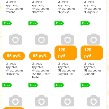
Значок
Значок
Значок
Значок
круглый,
круглый,
круглый,
круглый,
44мм, серия
44мм, серия
44мм, серия
44мм, серия
"Учёба"
"Восток"
"Музыка"
"Надписи"
120
120
85 руб.
85 руб.
руб.
руб.
Значок
Значок
Значок
Значок
круглый,
круглый,
круглый,
круглый,
44мм, серия
44мм, серия
58мм, серия
58мм, серия
"Приколы"
"Anime, Death
"Художник"
"Добби"
Note"