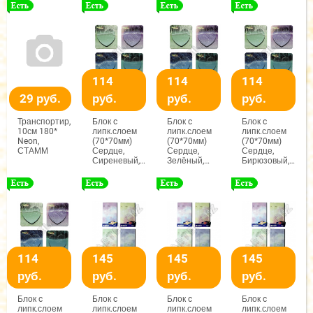
серебро,
ассортименте,
Дарленс
Дарленс
114
114
114
29 руб.
руб.
руб.
руб.
Транспортир,
Блок c
Блок c
Блок c
10см 180*
липк.слоем
липк.слоем
липк.слоем
Neon,
(70*70мм)
(70*70мм)
(70*70мм)
СТАММ
Сердце,
Сердце,
Сердце,
Сиреневый,
Зелёный,
Бирюзовый,
арт.М-1091
арт.М-1091
арт.М-1091
114
145
145
145
руб.
руб.
руб.
руб.
Блок c
Блок c
Блок c
Блок c
липк.слоем
липк.слоем
липк.слоем
липк.слоем