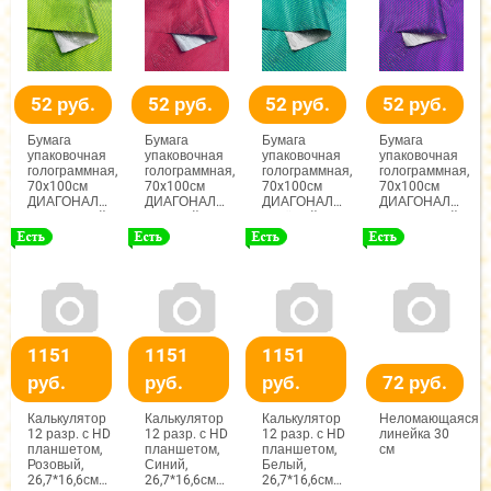
52 руб.
52 руб.
52 руб.
52 руб.
Бумага
Бумага
Бумага
Бумага
упаковочная
упаковочная
упаковочная
упаковочная
голограммная,
голограммная,
голограммная,
голограммная,
70x100см
70x100см
70x100см
70x100см
ДИАГОНАЛЬ,
ДИАГОНАЛЬ,
ДИАГОНАЛЬ,
ДИАГОНАЛЬ,
Салатневый,
Красный,
Зелёный,
Фиолетовый,
ArtCoCo
ArtCoCo
ArtCoCo
ArtCoCo
1151
1151
1151
руб.
руб.
руб.
72 руб.
Калькулятор
Калькулятор
Калькулятор
Неломающаяся
12 разр. с HD
12 разр. с HD
12 разр. с HD
линейка 30
планшетом,
планшетом,
планшетом,
см
Розовый,
Синий,
Белый,
26,7*16,6см
26,7*16,6см
26,7*16,6см