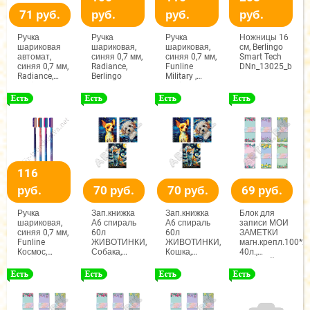
71 руб.
руб.
руб.
руб.
Ручка
Ручка
Ручка
Ножницы 16
шариковая
шариковая,
шариковая,
см, Berlingo
автомат,
синяя 0,7 мм,
синяя 0,7 мм,
Smart Tech
синяя 0,7 мм,
Radiance,
Funline
DNn_13025_b
Radiance,
Berlingo
Military ,
Berlingo
Berlingo
116
руб.
70 руб.
70 руб.
69 руб.
Ручка
Зап.книжка
Зап.книжка
Блок для
шариковая,
А6 спираль
А6 спираль
записи МОИ
синяя 0,7 мм,
60л
60л
ЗАМЕТКИ
Funline
ЖИВОТИНКИ,
ЖИВОТИНКИ,
магн.крепл.100*
Космос,
Собака,
Кошка,
40л.,
Berlingo
клетка
клетка
Зелёный,
арт.15531/3
арт.15531/3
арт.59035