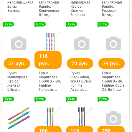
неломающияся,
капилярная
капилярная
капилярная
20 см,
Rapido,
Rapido,
Rapido,
Berlingo
Коричневая
Светло-
Розовая
0,4мм,
Зелёная
0,4мм,
Berlingo
0,4мм,
Berlingo
Berlingo
116
51 руб.
руб.
70 руб.
74 руб.
Ручка
Ручка
Ручка
Ручка
капилярная
шариковая,
шариковая,
шариковая,
Rapido,
синяя 0,7 мм,
синяя 0,7мм,
синяя 0,7мм,
Жёлтая
Funline
Funline
Funline Riddle
0,4мм,
Полоски ,
Assorted,
XS, Berlingo
Berlingo
Berlingo
Berlingo
106
116
258