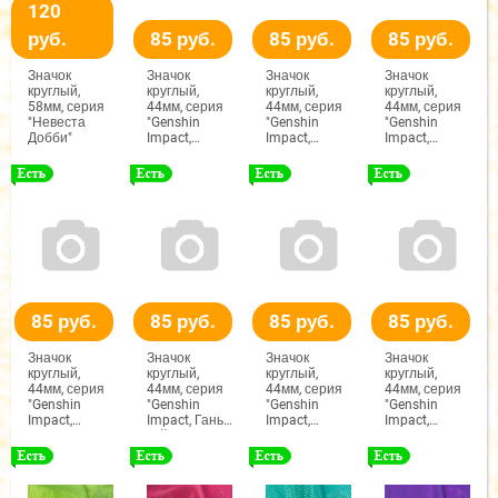
120
руб.
85 руб.
85 руб.
85 руб.
Значок
Значок
Значок
Значок
круглый,
круглый,
круглый,
круглый,
58мм, серия
44мм, серия
44мм, серия
44мм, серия
"Невеста
"Genshin
"Genshin
"Genshin
Добби"
Impact,
Impact,
Impact,
Алиса"
Арлекино"
Вареса"
85 руб.
85 руб.
85 руб.
85 руб.
Значок
Значок
Значок
Значок
круглый,
круглый,
круглый,
круглый,
44мм, серия
44мм, серия
44мм, серия
44мм, серия
"Genshin
"Genshin
"Genshin
"Genshin
Impact,
Impact, Гань
Impact,
Impact,
Варка"
Юй"
Дурин"
Розария"