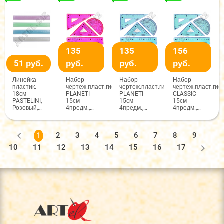
Maylott
Maylott
Maylott
135
135
156
51 руб.
руб.
руб.
руб.
Линейка
Набор
Набор
Набор
пластик.
чертеж.пласт.гибкий
чертеж.пласт.гибкий
чертеж.пласт.гиб
18см
PLANETI
PLANETI
CLASSIC
PASTELINI,
15см
15см
15см
Розовый,
4предм.,
4предм.,
4предм.,
арт.MY-
Розовый,
Голубой,
Голубой,
82139,
арт.MY-1069
арт.MY-1069
арт.MY-1032,
Maylott
Maylott
1
2
3
4
5
6
7
8
9
10
11
12
13
14
15
16
17