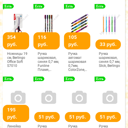
арт.2208B,GB/T11967-
арт.2208B,GB/T11967-
арт.2208B,GB/T11967-
1995
1995
1995
354
116
105
руб.
руб.
руб.
33 руб.
Ножницы 19
Ручка
Ручка
Ручка
см, Berlingo
шариковая,
автомат
шариковая,
Office Soft
синяя 0,7 мм,
шариковая
синяя 0,7 мм,
S7010
Funline
0,7мм,
Slick, Berlingo
Пламя,
ColorZone,
Berlingo
Berlingo
195
руб.
51 руб.
51 руб.
51 руб.
Линейка
Ручка
Ручка
Ручка