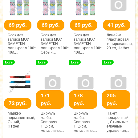
69 руб.
69 руб.
69 руб.
41 руб.
Блок для
Блок для
Блок для
Линейка
записи МОИ
записи МОИ
записи МОИ
пластиковая
ЗАМЕТКИ
ЗАМЕТКИ
ЗАМЕТКИ
тонированная,
магн.крепл.100*235мм
магн.крепл.100*235мм40л.,
магн.крепл.100*235мм
20 см, Hatber
40л.,
Серый,
40л.,
Розовый,
арт.59035
Сиреневый с
арт.59035
цветочками,
арт.59035
171
178
205
72 руб.
руб.
руб.
руб.
Маркер
Циркуль
Циркуль
Пакет
перманентный,
колба,
колба,
подарочный
Синий,
Compass
Compass
L, Стильные
Hatber
11,5 см,
11,5 см,
ёлочные
металлический,
металлический,
украшения,
цвет
цвет в
ПКП-2566