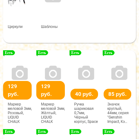
Циркули
Шаблоны
129
129
руб.
руб.
40 руб.
85 руб.
Маркер
Маркер
Ручка
Значок
меловой 3мм,
меловой 3мм,
шариковая
круглый,
Розовый,
Жёлтый,
0,7мм,
44мм, серия
LIQUID
LIQUID
Чёрный
"Genshin
CHALK
CHALK
корпус, Space
Impact, Кэ
Цин"